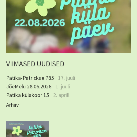
VIIMASED UUDISED
Patika-Patrickae 785
17. juuli
JõeMelu 28.06.2026
1. juuli
Patika külakoor 15
2. aprill
Arhiiv