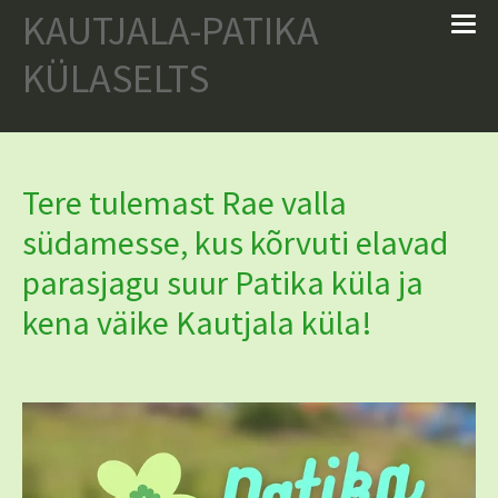
KAUTJALA-
PATIKA
KÜLASELTS
Tere tulemast Rae valla
südamesse, kus kõrvuti elavad
parasjagu suur
Patika küla ja
kena väike Kautjala küla!