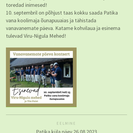
toredad inimesed!
10. septembril on põhjust taas kokku saada Patika
vana koolimaja õunapuuaias ja tähistada
vanavanemate päeva. Katame kohvilaua ja esinema
tulevad Viru-Nigula Mehed!
EELMINE
Patika küla päev 26.08.2023