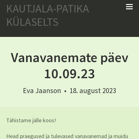
KAUTJALA-
PATIKA
KÜLASELTS
Vanavanemate päev
10.09.23
Eva Jaanson
•
18. august 2023
Tähistame jälle koos!
Head praegused ja tulevased vanavanemad ja muidu